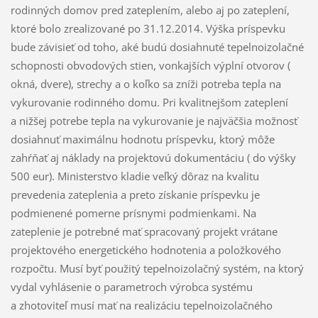
rodinných domov pred zateplením, alebo aj po zateplení,
ktoré bolo zrealizované po 31.12.2014. Výška príspevku
bude závisieť od toho, aké budú dosiahnuté tepelnoizolačné
schopnosti obvodových stien, vonkajších výplní otvorov (
okná, dvere), strechy a o koľko sa zníži potreba tepla na
vykurovanie rodinného domu. Pri kvalitnejšom zateplení
a nižšej potrebe tepla na vykurovanie je najväčšia možnosť
dosiahnuť maximálnu hodnotu príspevku, ktorý môže
zahŕňať aj náklady na projektovú dokumentáciu ( do výšky
500 eur). Ministerstvo kladie veľký dôraz na kvalitu
prevedenia zateplenia a preto získanie príspevku je
podmienené pomerne prísnymi podmienkami. Na
zateplenie je potrebné mať spracovaný projekt vrátane
projektového energetického hodnotenia a položkového
rozpočtu. Musí byť použitý tepelnoizolačný systém, na ktorý
vydal vyhlásenie o parametroch výrobca systému
a zhotoviteľ musí mať na realizáciu tepelnoizolačného