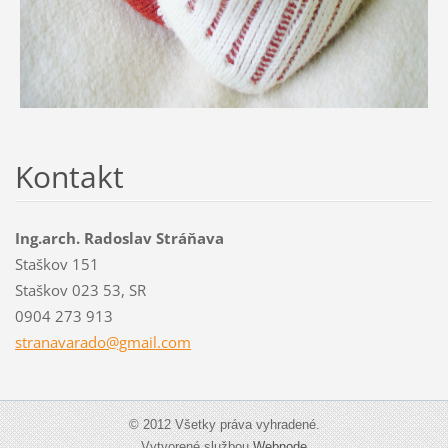
Kontakt
Ing.arch. Radoslav Stráňava
Staškov 151
Staškov 023 53, SR
0904 273 913
stranava
rado@gma
il.com
© 2012 Všetky práva vyhradené.
Vytvorené službou
Webnode