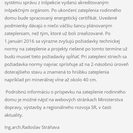
systému správu z inšpekcie vydanú akreditovaným
inšpekčným orgánom. Po ukončení zateplenia rodinného
domu bude spracovaný energetický certifikát. Uvedené
podmienky dávajú o niečo väčšiu šancu plánovaným
zatepleniam, než tým, ktoré už boli zrealizované. Po
1.januári 2016 sa výrazne zvyšujú požiadavky technickej
normy na zateplenie a projekty riešené po tomto termíne už
budú musieť tieto požiadavky spĺňať. Pri zateplení striech sa
požiadavka normy najviac sprísňuje až na 2-násobnú úroveň
doterajšieho stavu a znamená to hrúbku zateplenia
napríklad pri minerálnej vlne až okolo 40 cm.
Podrobnú informáciu o príspevku na zateplenie rodinného
domu je možné nájsť na webových stránkach Ministerstva
dopravy, výstavby a regionálneho rozvoja SR, v časti
aktuality.
Ing.arch.Radoslav Stráňava