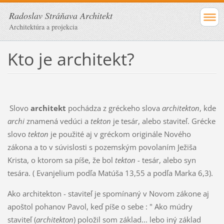
Radoslav Stráňava Architekt
Architektúra a projekcia
Kto je architekt?
Slovo
architekt
pochádza z gréckeho slova
architekton
, kde
archi
znamená vedúci a
tekton
je tesár, alebo staviteľ. Grécke
slovo
tekton
je použité aj v gréckom originále Nového
zákona a to v súvislosti s pozemským povolaním Ježiša
Krista, o ktorom sa píše, že bol
tekton -
tesár, alebo syn
tesára. ( Evanjelium podľa Matúša 13,55 a podľa Marka 6,3).
Ako architekton - staviteľ je spomínaný v Novom zákone aj
apoštol pohanov Pavol, keď píše o sebe : " Ako múdry
staviteľ (
architekton
) položil som základ... lebo iný základ