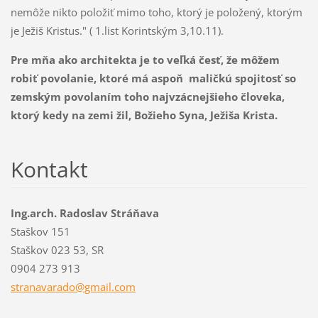
nemôže nikto položiť mimo toho, ktorý je položený, ktorým
je Ježiš Kristus." ( 1.list Korintským 3,10.11).
Pre mňa ako architekta je to veľká česť, že môžem
robiť povolanie, ktoré má aspoň maličkú spojitosť so
zemským povolaním toho najvzácnejšieho človeka,
ktorý kedy na zemi žil, Božieho Syna, Ježiša Krista.
Kontakt
Ing.arch. Radoslav Stráňava
Staškov 151
Staškov 023 53, SR
0904 273 913
stranava
rado@gma
il.com