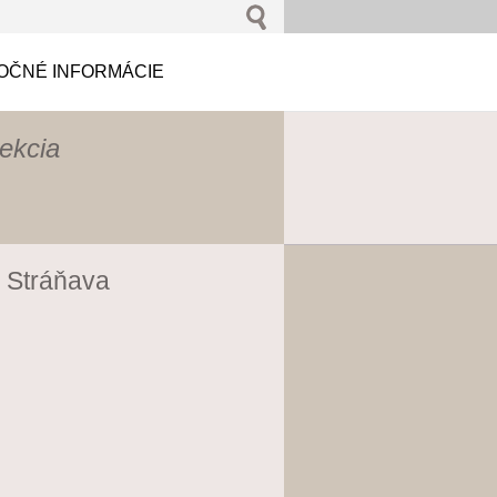
OČNÉ INFORMÁCIE
jekcia
v Stráňava