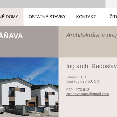
NÉ DOMY
OSTATNÉ STAVBY
KONTAKT
UŽIT
Architektúra a pro
ÁŇAVA
Ing.arch. Radosla
Staškov 151
Staškov 023 53, SR
0904 273 913
stranava
rado@gma
il.com