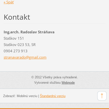
« Späť
Kontakt
Ing.arch. Radoslav Stráňava
Staškov 151
Staškov 023 53, SR
0904 273 913
stranava
rado@gma
il.com
© 2012 Všetky práva vyhradené.
Vytvorené službou
Webnode
Zobraziť:
Mobilnú verziu
|
Štandardnú verziu