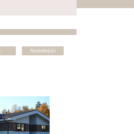
u
Nasledujúci