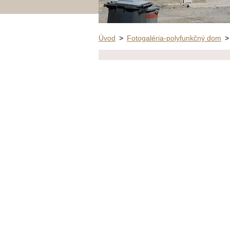
Úvod
>
Fotogaléria-polyfunkčný dom