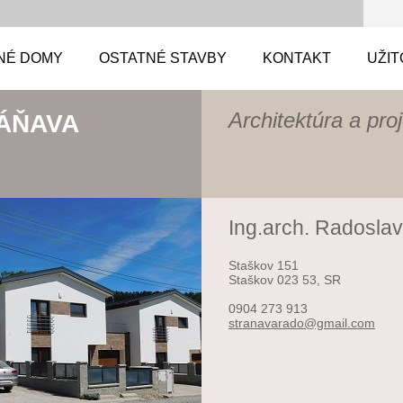
NÉ DOMY
OSTATNÉ STAVBY
KONTAKT
UŽIT
Architektúra a pro
ÁŇAVA
Ing.arch. Radosla
Staškov 151
Staškov 023 53, SR
0904 273 913
stranava
rado@gma
il.com