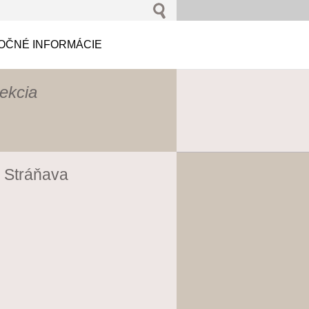
OČNÉ INFORMÁCIE
jekcia
v Stráňava