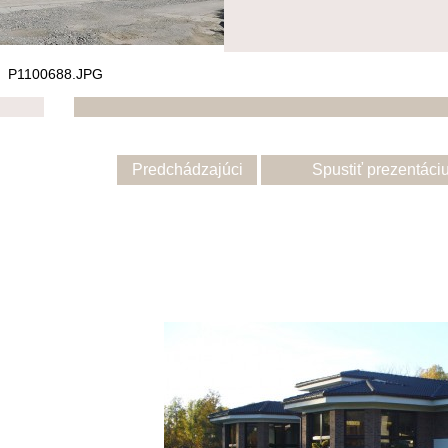
>
P1100688.JPG
Predchádzajúci
Spustiť prezentáci