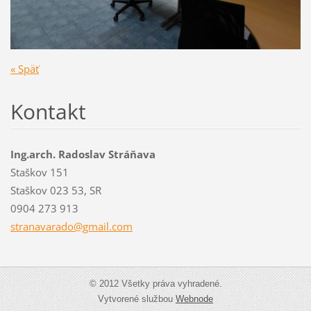
« Späť
Kontakt
Ing.arch. Radoslav Stráňava
Staškov 151
Staškov 023 53, SR
0904 273 913
stranava
rado@gma
il.com
© 2012 Všetky práva vyhradené.
Vytvorené službou
Webnode