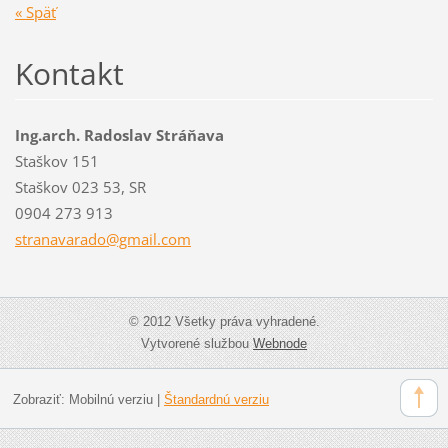
« Späť
Kontakt
Ing.arch. Radoslav Stráňava
Staškov 151
Staškov 023 53, SR
0904 273 913
stranava
rado@gma
il.com
© 2012 Všetky práva vyhradené.
Vytvorené službou
Webnode
Zobraziť:
Mobilnú verziu
|
Štandardnú verziu